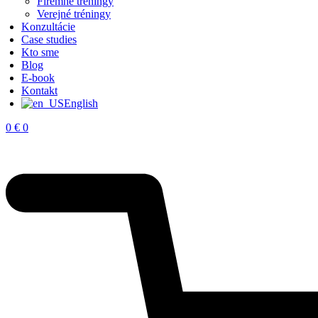
Firemné tréningy
Verejné tréningy
Konzultácie
Case studies
Kto sme
Blog
E-book
Kontakt
English
0
€
0