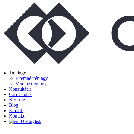
Preskočiť
na
obsah
Tréningy
Firemné tréningy
Verejné tréningy
Konzultácie
Case studies
Kto sme
Blog
E-book
Kontakt
English